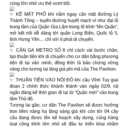
cùng lớn nhờ ưu thế vượt trội.
KỀ MẶT PHỐ khi nằm ngay cận mặt đường Lý
Thánh Tông – tuyến đường huyết mạch ví như đại lộ
trung tâm của Quận Gia Lâm trong lộ trình “lên Quận”,
mở kết nối dễ dàng tới quận Long Biên, Quốc lộ 5,
tỉnh Hưng Yên… chỉ với ít phút di chuyển.
CẬN GA METRO SỐ 8 chỉ cách vài bước chân,
tạo thuận tiện khi di chuyển cho cư dân bằng phương
tiện đi lại văn minh, đồng thời là bảo chứng vững
vàng cho tương lai tăng giá phi mã của The Pavilion.
THUẬN TIỆN VÀO NỘI ĐÔ khi cầu Vĩnh Tuy giai
đoạn 2 chính thức khánh thành vào ngày 02/9, rút
ngắn đáng kể thời gian đi lại từ “Quận mới” vào trung
tâm Thủ đô.
Tương lai gần, cư dân The Pavilion sẽ được hưởng
trọn tiềm năng hạ tầng sáng giá khi còn tới 04 cây
cầu đang được lên kế hoạch xây dựng, cùng hàng
loạt công trình lớn nhỏ sẽ đầu tư triển khai nhằm