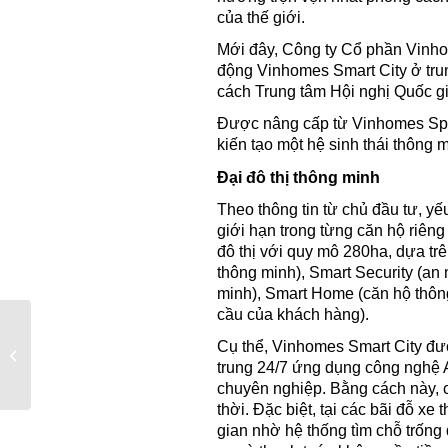
của thế giới.
Mới đây, Công ty Cổ phần Vinho
động Vinhomes Smart City ở trun
cách Trung tâm Hội nghị Quốc gi
Được nâng cấp từ Vinhomes Spor
kiến tạo một hệ sinh thái thông
Đại đô thị thông minh
Theo thông tin từ chủ đầu tư, y
giới hạn trong từng căn hộ riên
đô thị với quy mô 280ha, dựa tr
thông minh), Smart Security (an
minh), Smart Home (căn hộ thôn
cầu của khách hàng).
Vingroup Cung Cấp Dịch Vụ Xe Buýt
Cụ thể, Vinhomes Smart City đư
Điện
trung 24/7 ứng dụng công nghệ A
chuyên nghiệp. Bằng cách này, c
thời. Đặc biệt, tại các bãi đỗ xe
gian nhờ hệ thống tìm chỗ trống