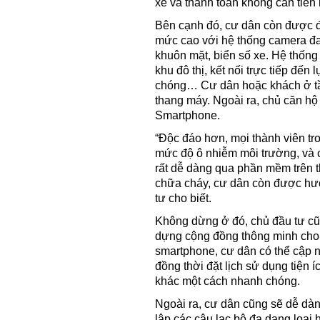
xe và thanh toán không cần tiền 
Bên cạnh đó, cư dân còn được đ
mức cao với hệ thống camera đa 
khuôn mặt, biển số xe. Hệ thống
khu đô thị, kết nối trực tiếp đế
chóng… Cư dân hoặc khách ở tầ
thang máy. Ngoài ra, chủ căn hộ
Smartphone.
“Độc đáo hơn, mọi thành viên tro
mức độ ô nhiễm môi trường, và cậ
rất dễ dàng qua phần mềm trên t
chữa cháy, cư dân còn được hướ
tư cho biết.
Không dừng ở đó, chủ đầu tư cũ
dựng cộng đồng thông minh cho 
smartphone, cư dân có thể cập nhậ
đồng thời đặt lịch sử dụng tiện í
khác một cách nhanh chóng.
Ngoài ra, cư dân cũng sẽ dễ dàn
lập các câu lạc bộ đa dạng loại 