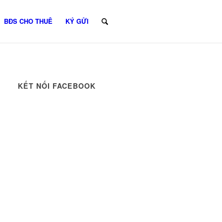
BĐS CHO THUÊ
KÝ GỬI
KẾT NỐI FACEBOOK