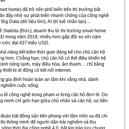
inh
rt home) đã trở nên phổ biến trên thị trường bất
gần đây nhờ sự phát triển nhanh chóng của công nghệ
, Big Data (dữ liệu lớn), AI (trí tuệ nhân tạo)…
 Statista (Đức), doanh thu từ thị trường smart home
USD trong năm 2019, nhiều hơn gấp đôi so với năm
 ước đạt 437 triệu USD.
khả năng tiết kiệm thời gian đáng kể cho chủ căn hộ
ng hơn. Chẳng hạn, chủ căn hộ có thể điều khiển hệ
a, bình nóng lạnh, máy điều hòa, âm thanh… chỉ bằng
thiết bị di động có kết nối internet.
ong gia đình hoàn toàn an tâm khi vắng nhà, dành
i nghiệm cuộc sống.
u tố công nghệ trong phạm vi từng căn hộ đơn lẻ. Do
ông minh chỉ giới hạn giữa chủ nhân và căn hộ, sự tiện
 đoàn bất động sản tiên phong với tầm nhìn xa đã chi
thị thông minh để người dân trải nghiệm và thụ
sống thời đại công nghệ 4.0, bắt kịp trào lưu chung