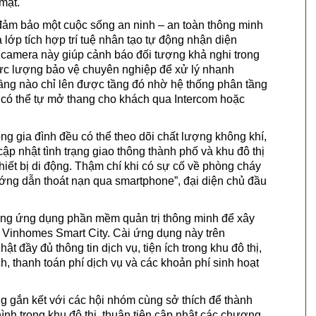
mặt.
ảm bảo một cuộc sống an ninh – an toàn thông minh
lớp tích hợp trí tuệ nhân tạo tự động nhận diện
 camera này giúp cảnh báo đối tượng khả nghi trong
n lực lượng bảo vệ chuyên nghiệp để xử lý nhanh
ng nào chỉ lên được tầng đó nhờ hệ thống phân tầng
 có thể tự mở thang cho khách qua Intercom hoặc
ng gia đình đều có thể theo dõi chất lượng không khí,
p nhật tình trạng giao thông thành phố và khu đô thị
hiết bị di động. Thậm chí khi có sự cố về phòng cháy
ng dẫn thoát nạn qua smartphone”, đại diện chủ đầu
ng ứng dụng phần mềm quản trị thông minh để xây
Vinhomes Smart City. Cài ứng dụng này trên
t đầy đủ thông tin dịch vụ, tiện ích trong khu đô thị,
ch, thanh toán phí dịch vụ và các khoản phí sinh hoạt
g gắn kết với các hội nhóm cùng sở thích để thành
hình trong khu đô thị, thuận tiện cập nhật các chương