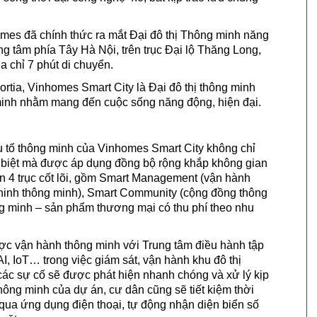
mes đã chính thức ra mắt Đại đô thị Thông minh năng
g tâm phía Tây Hà Nội, trên trục Đại lộ Thăng Long,
a chỉ 7 phút di chuyển.
tia, Vinhomes Smart City là Đại đô thị thông minh
 minh nhằm mang đến cuộc sống năng động, hiện đại.
ếu tố thông minh của Vinhomes Smart City không chỉ
g biệt mà được áp dụng đồng bộ rộng khắp không gian
ên 4 trục cốt lõi, gồm Smart Management (vận hành
 ninh thông minh), Smart Community (cộng đồng thông
g minh – sản phẩm thương mại có thu phí theo nhu
ợc vận hành thông minh với Trung tâm điều hành tập
I, IoT… trong việc giám sát, vận hành khu đô thị
ác sự cố sẽ được phát hiện nhanh chóng và xử lý kịp
 thông minh của dự án, cư dân cũng sẽ tiết kiệm thời
 qua ứng dụng điện thoại, tự động nhận diện biển số