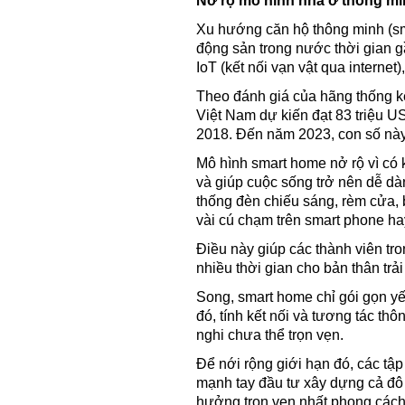
Nở rộ mô hình nhà ở thông m
Xu hướng căn hộ thông minh (sma
động sản trong nước thời gian 
IoT (kết nối vạn vật qua internet)
Theo đánh giá của hãng thống kê
Việt Nam dự kiến đạt 83 triệu 
2018. Đến năm 2023, con số này
Mô hình smart home nở rộ vì có 
và giúp cuộc sống trở nên dễ dà
thống đèn chiếu sáng, rèm cử
vài cú chạm trên smart phone hay 
Điều này giúp các thành viên tr
nhiều thời gian cho bản thân trả
Song, smart home chỉ gói gọn yế
đó, tính kết nối và tương tác th
nghi chưa thể trọn vẹn.
Để nới rộng giới hạn đó, các tập
mạnh tay đầu tư xây dựng cả đô 
hưởng trọn vẹn nhất phong cách 