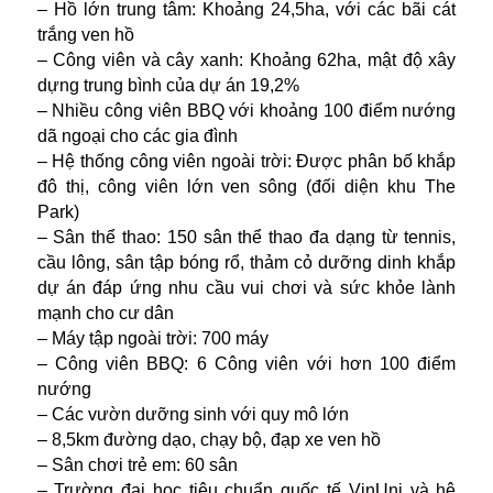
– Hồ lớn trung tâm: Khoảng 24,5ha, với các bãi cát
trắng ven hồ
– Công viên và cây xanh: Khoảng 62ha, mật độ xây
dựng trung bình của dự án 19,2%
– Nhiều công viên BBQ với khoảng 100 điểm nướng
dã ngoại cho các gia đình
– Hệ thống công viên ngoài trời: Được phân bố khắp
đô thị, công viên lớn ven sông (đối diện khu The
Park)
– Sân thể thao: 150 sân thể thao đa dạng từ tennis,
cầu lông, sân tập bóng rổ, thảm cỏ dưỡng dinh khắp
dự án đáp ứng nhu cầu vui chơi và sức khỏe lành
mạnh cho cư dân
– Máy tập ngoài trời: 700 máy
– Công viên BBQ: 6 Công viên với hơn 100 điểm
nướng
– Các vườn dưỡng sinh với quy mô lớn
– 8,5km đường dạo, chạy bộ, đạp xe ven hồ
– Sân chơi trẻ em: 60 sân
– Trường đại học tiêu chuẩn quốc tế VinUni và hệ