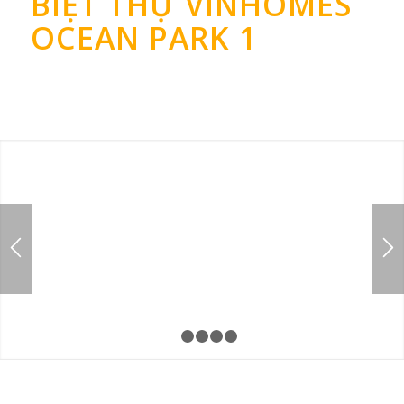
BIỆT THỰ VINHOMES
OCEAN PARK 1
1
2
3
4
5