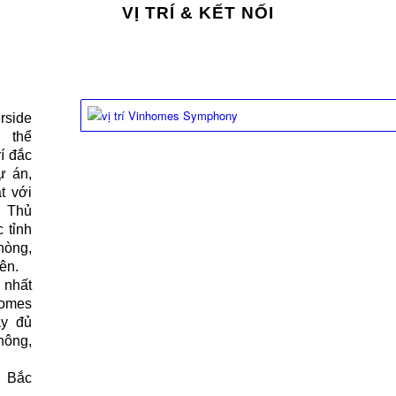
VỊ TRÍ & KẾT NỐI
rside
 thể
í đắc
ự án,
t với
a Thủ
 tỉnh
hòng,
ên.
 nhất
homes
ầy đủ
hông,
g Bắc