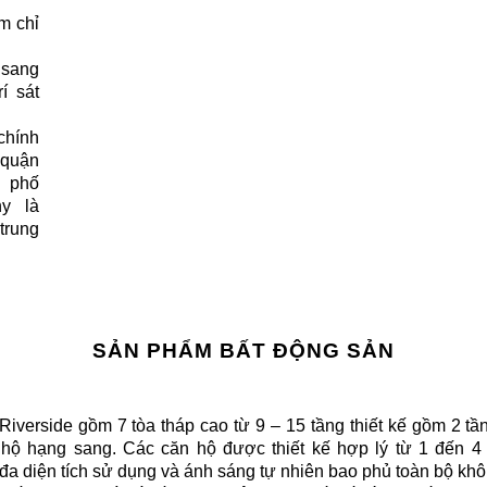
m chỉ
sang
í sát
chính
 quận
 phố
ny là
trung
SẢN PHẨM BẤT ĐỘNG SẢN
erside gồm 7 tòa tháp cao từ 9 – 15 tầng thiết kế gồm 2 tầ
n hộ hạng sang. Các căn hộ được thiết kế hợp lý từ 1 đến 4
i đa diện tích sử dụng và ánh sáng tự nhiên bao phủ toàn bộ khô