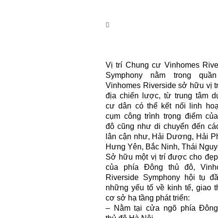
Vị trí Chung cư Vinhomes Rive
Symphony nằm trong quần
Vinhomes Riverside sở hữu vị tr
địa chiến lược, từ trung tâm d
cư dân có thể kết nối linh hoạ
cụm công trình trọng điểm củ
đô cũng như di chuyển đến các
lân cận như, Hải Dương, Hải P
Hưng Yên, Bắc Ninh, Thái Nguy
Sở hữu một vị trí được cho đẹp
của phía Đông thủ đô, Vin
Riverside Symphony hội tụ đ
những yếu tố về kinh tế, giao t
cơ sở hạ tầng
phát triển:
– Nằm tại cửa ngõ phía Đôn