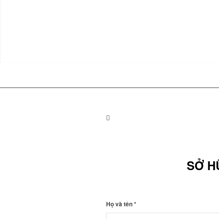
SỞ H
Họ và tên
*